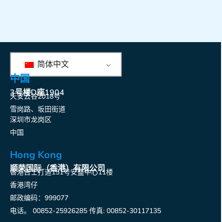
简体中文
中国
3号楼D座1904
天安云谷2018号
雪岗路、坂田街道
深圳市龙岗区
中国
Hong Kong
顺荣国际（香港）有限公司
香港告士打道151号安盛中心11楼
香港湾仔
邮政编码：999077
电话。 00852-25926285 传真: 00852-30117135