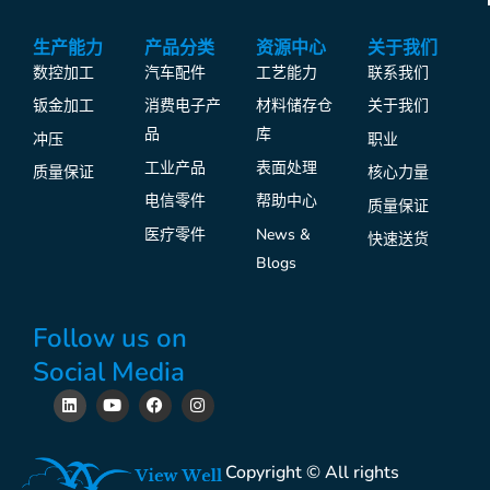
生产能力
产品分类
资源中心
关于我们
数控加工
汽车配件
工艺能力
联系我们
钣金加工
消费电子产
材料储存仓
关于我们
品
库
冲压
职业
工业产品
表面处理
质量保证
核心力量
电信零件
帮助中心
质量保证
医疗零件
News &
快速送货
Blogs
Follow us on
Social Media
L
Y
F
I
i
o
a
n
n
u
c
s
k
t
e
t
e
u
b
a
Copyright © All rights
d
b
o
g