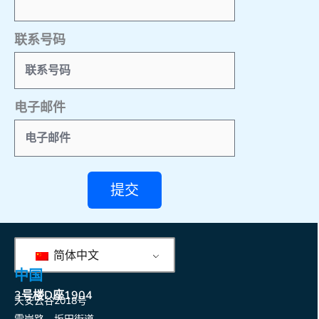
联系号码
电子邮件
提交
简体中文
中国
3号楼D座1904
天安云谷2018号