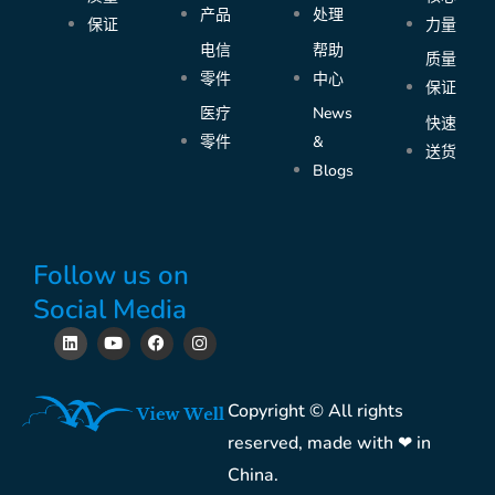
产品
处理
保证
力量
电信
帮助
质量
零件
中心
保证
医疗
News
快速
零件
&
送货
Blogs
Follow us on
Social Media
L
Y
F
I
i
o
a
n
n
u
c
s
k
t
e
t
e
u
b
a
Copyright © All rights
d
b
o
g
i
e
o
r
reserved, made with ❤ in
n
k
a
m
China.