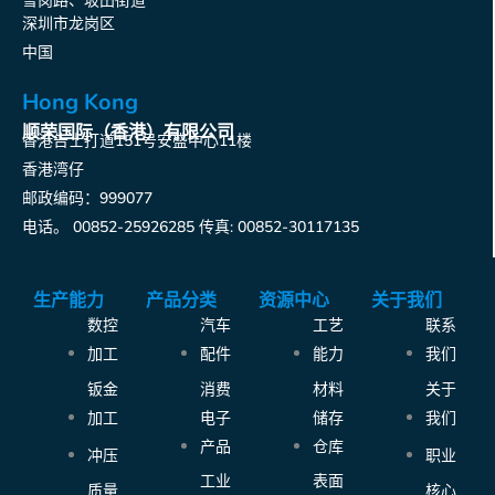
雪岗路、坂田街道
深圳市龙岗区
中国
Hong Kong
顺荣国际（香港）有限公司
香港告士打道151号安盛中心11楼
香港湾仔
邮政编码：999077
电话。 00852-25926285 传真: 00852-30117135
生产能力
产品分类
资源中心
关于我们
数控
汽车
工艺
联系
加工
配件
能力
我们
钣金
消费
材料
关于
加工
电子
储存
我们
产品
仓库
冲压
职业
工业
表面
质量
核心