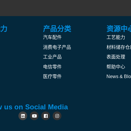
能力
产品分类
资源中
汽车配件
工艺能力
消费电子产品
材料储存仓
工业产品
表面处理
电信零件
帮助中心
医疗零件
News & Bl
w us on Social Media
L
Y
F
I
i
o
a
n
n
u
c
s
k
t
e
t
e
u
b
a