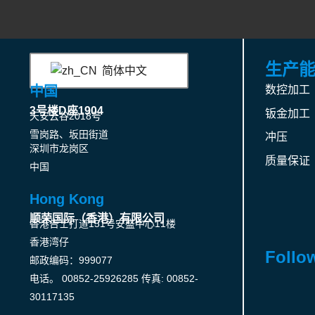
生产
简体中文
中国
数控加工
3号楼D座1904
钣金加工
天安云谷2018号
雪岗路、坂田街道
冲压
深圳市龙岗区
质量保证
中国
Hong Kong
顺荣国际（香港）有限公司
香港告士打道151号安盛中心11楼
香港湾仔
Follo
邮政编码：999077
电话。 00852-25926285 传真: 00852-
30117135