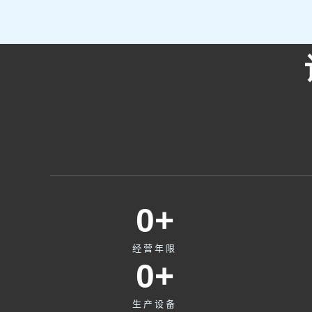
0
+
经营年限
0
+
生产设备