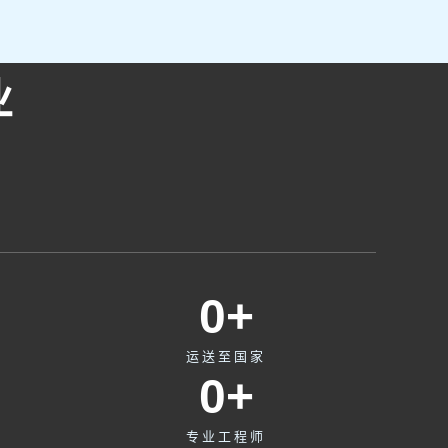
业
0
+
运送至国家
0
+
专业工程师