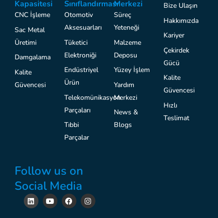
Kapasitesi
Sınıflandırması
Merkezi
Bize Ulaşın
CNC İşleme
Otomotiv
Süreç
Hakkımızda
Aksesuarları
Yeteneği
Sac Metal
Kariyer
Üretimi
Tüketici
Malzeme
Çekirdek
Elektroniği
Deposu
Damgalama
Gücü
Endüstriyel
Yüzey İşlem
Kalite
Kalite
Ürün
Güvencesi
Yardım
Güvencesi
Telekomünikasyon
Merkezi
Hızlı
Parçaları
News &
Teslimat
Tıbbi
Blogs
Parçalar
Follow us on
Social Media
L
Y
F
I
i
o
a
n
n
u
c
s