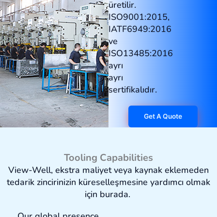
üretilir.
ISO9001:2015,
IATF6949:2016
ve
ISO13485:2016
ayrı
ayrı
sertifikalıdır.
Get A Quote
Tooling Capabilities
View-Well, ekstra maliyet veya kaynak eklemeden
tedarik zincirinizin küreselleşmesine yardımcı olmak
için burada.
Our global presence