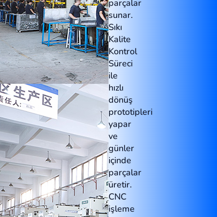
parçalar
sunar.
Sıkı
Kalite
Kontrol
Süreci
ile
hızlı
dönüş
prototipleri
yapar
ve
günler
içinde
parçalar
üretir.
CNC
işleme