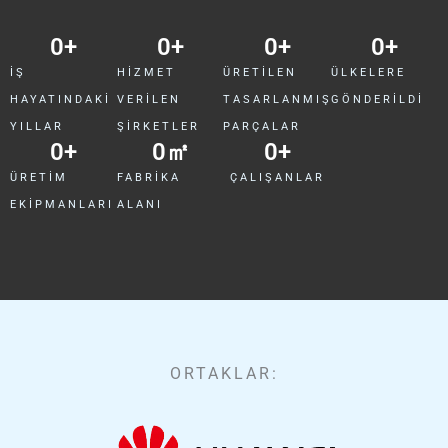
0
+
0
+
0
+
0
+
İŞ
HIZMET
ÜRETILEN
ÜLKELERE
HAYATINDAKI
VERILEN
TASARLANMIŞ
GÖNDERILDI
YILLAR
ŞIRKETLER
PARÇALAR
0
+
0
㎡
0
+
ÜRETIM
FABRIKA
ÇALIŞANLAR
EKIPMANLARI
ALANI
ORTAKLAR: