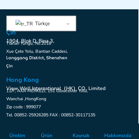
Türkçe
Çin
1904, Blok D, Bina 3,
Tianan Yungu, No.2018
Xue Çete Yolu, Bantian Caddesi,
Longgang District, Shenzhen
Çin
Hong Kong
View Well International（HK）CO., Limited
11/F, AXA MERKEZİ, 151 Gloucester Yolu,
Wanchai ,HongKong
Zip code : 999077
Tel. 00852-25926285 FAX : 00852-30117135
Üretim
Ürün
Kaynak
Hakkımızda