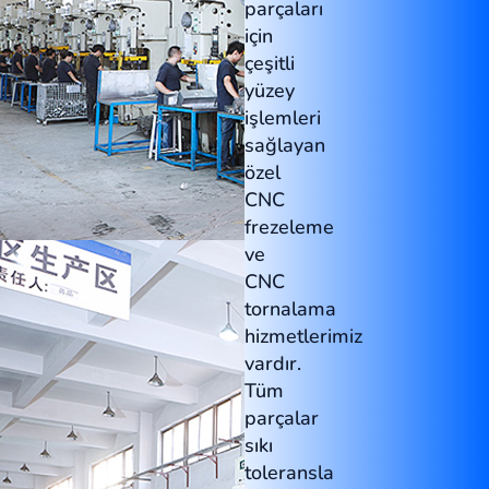
parçaları
için
çeşitli
yüzey
işlemleri
sağlayan
özel
CNC
frezeleme
ve
CNC
tornalama
hizmetlerimiz
vardır.
Tüm
parçalar
sıkı
toleransla