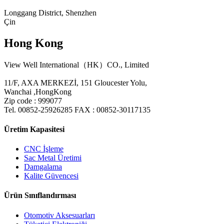
Longgang District, Shenzhen
Çin
Hong Kong
View Well International（HK）CO., Limited
11/F, AXA MERKEZİ, 151 Gloucester Yolu,
Wanchai ,HongKong
Zip code : 999077
Tel. 00852-25926285 FAX : 00852-30117135
Üretim Kapasitesi
CNC İşleme
Sac Metal Üretimi
Damgalama
Kalite Güvencesi
Ürün Sınıflandırması
Otomotiv Aksesuarları