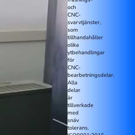
och
CNC-
svarvtjänster,
som
tillhandahåller
olika
ytbehandlingar
för
CNC-
bearbetningsdelar.
Alla
delar
är
tillverkade
med
snäv
tolerans.