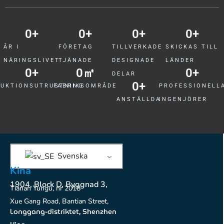
0
+
0
+
0
+
0
+
ÅR I
FÖRETAG
TILLVERKADE
SKICKAS TILL
NÄRINGSLIVET
TJÄNADE
DESIGNADE
LÄNDER
0
+
0
㎡
0
+
DELAR
0
+
UKTIONSUTRUSTNING
FABRIKSOMRÅDE
PROFESSIONELL
ANSTÄLLDA
INGENJÖRER
Svenska
Kina
1904, Block D, Byggnad 3,
Tianan Yungu, nr 2018
Xue Gang Road, Bantian Street,
Longgang-distriktet, Shenzhen