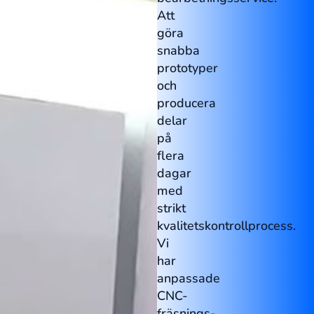
Att
göra
snabba
prototyper
och
producera
delar
på
flera
dagar
med
strikt
kvalitetskontrollprocess.
Vi
har
anpassade
CNC-
fräsnings-