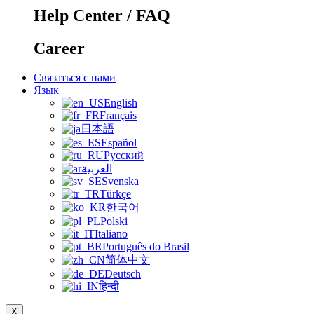
Help Center / FAQ
Career
Связаться с нами
Язык
English
Français
日本語
Español
Русский
العربية
Svenska
Türkçe
한국어
Polski
Italiano
Português do Brasil
简体中文
Deutsch
हिन्दी
X