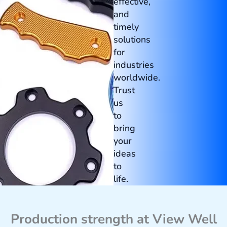
effective,
and
timely
solutions
for
industries
worldwide.
Trust
us
to
bring
your
ideas
to
life.
Production strength at View Well