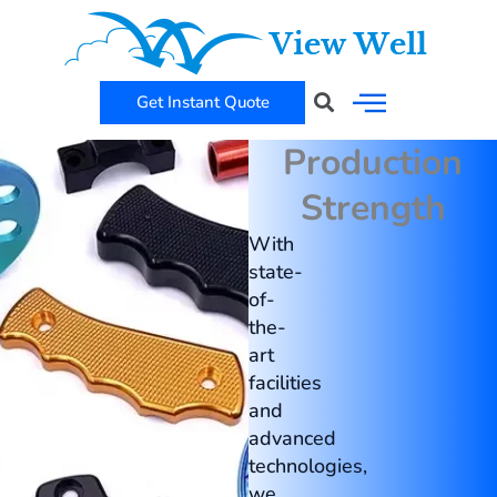
콘
텐
츠
Get Instant Quote
Search
로
건
Production
너
Strength
뛰
With
기
state-
of-
the-
art
facilities
and
advanced
technologies,
we