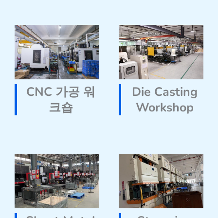
CNC 가공 워
Die Casting
크숍
Workshop