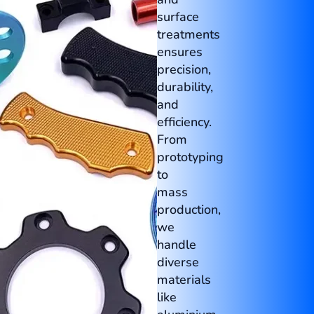
surface
treatments
ensures
precision,
durability,
and
efficiency.
From
prototyping
to
mass
production,
we
handle
diverse
materials
like