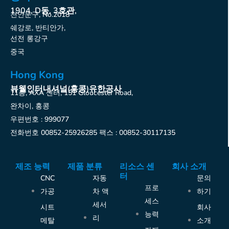
1904, D동, 3호관,
천안운구, No.2018
쉐강로, 반티안가,
선전 롱강구
중국
Hong Kong
뷰웰인터내셔널(홍콩)유한공사
11층, AXA 센터, 151 Gloucester Road,
완차이, 홍콩
우편번호 : 999077
전화번호 00852-25926285 팩스 : 00852-30117135
제조 능력
제품 분류
리소스 센
회사 소개
터
CNC
자동
문의
프로
가공
차 액
하기
세스
세서
시트
회사
능력
리
메탈
소개