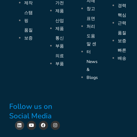
자재
제작
가전
경력
창고
제품
스탬
핵심
표면
핑
산업
근력
처리
제품
품질
품질
도움
보증
통신
보증
말 센
부품
빠른
터
의료
배송
News
부품
&
Blogs
Follow us on
Social Media
L
Y
F
I
i
o
a
n
n
u
c
s
k
t
e
t